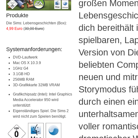
großen Moment
Lebensgeschich
Produkte
Die Sims: Lebensgeschichten (Box):
dich bereithält 
4,99 Euro
(
30,00 Euro
)
spielbaren, La
Systemanforderungen:
Version von Di
DVD-Laufwerk
beliebten Comp
Mac OS X 10.3.9
1GHz G4
3.1GB HD
neuen und mit
256MB RAM
3D-Grafikkarte 32MB VRAM
Storymodus füh
Grafikchipsatz (Intel): Intel Graphics
durch einen ei
Media Accelerator 950 wird
unterstützt
Eigenständiges Spiel. Die Sims 2
unterhaltsame
wird nicht zum Spielen benötigt.
voller romanti