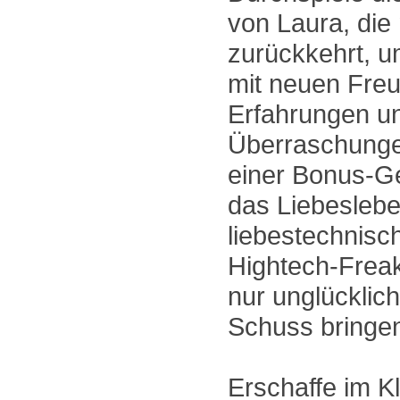
von Laura, di
zurückkehrt, 
mit neuen Fre
Erfahrungen u
Überraschunge
einer Bonus-G
das Liebesleb
liebestechnis
Hightech-Freak
nur unglücklich 
Schuss bringe
Erschaffe im K