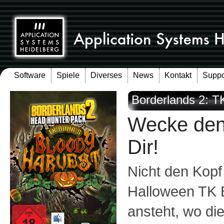
Software
Spiele
Diverses
News
Kontakt
Suppo
Borderlands 2: T
Wecke den
Dir!
Nicht den Kopf
Halloween TK B
ansteht, wo die