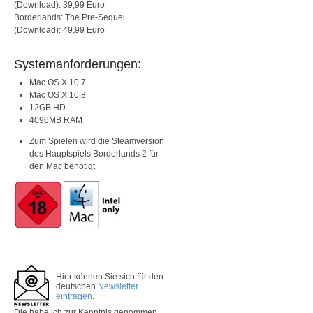
(Download): 39,99 Euro
Borderlands: The Pre-Sequel
(Download): 49,99 Euro
Systemanforderungen:
Mac OS X 10.7
Mac OS X 10.8
12GB HD
4096MB RAM
Zum Spielen wird die Steamversion
des Hauptspiels Borderlands 2 für
den Mac benötigt
Hier können Sie sich für den
deutschen
Newsletter
eintragen
.
Die
habe ich zur Kenntnis genommen.