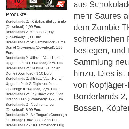
aus Schokolad
mehr Saures al
Produkte
Borderlands 2: TK Bahas Blutige Ernte
dem Zombie T
(Download): 1,99 Euro
Borderlands 2: Mercenary Day
schrecklichen 
(Download): 1,99 Euro
Borderlands 2: Sir Hammerlock vs. the
Son of Crawmerax (Download): 1,99
besiegen, und 
Euro
Borderlands 2: Ultimate Vault Hunters
Sammlung neue
Upgrade Pack (Download): 3,50 Euro
Borderlands 2: Creature Slaughter
hinzu. Dies ist
Dome (Download): 3,50 Euro
Borderlands 2: Ultimate Vault Hunter
von Kopfjäger-
Upgrade Pack 2: Digistruct Peak
Challenge (Download): 3,50 Euro
Borderlands 2,
Borderlands 2: Tiny Tina's Assault on
Dragon Keep (Download): 8,99 Euro
Borderlands 2 - Mechromancer
Bossen, Köpfe
(Download): 8,99 Euro
Borderlands 2 - Mr. Torgue's Campaign
of Carnage (Download): 8,99 Euro
Borderlands 2 - Sir Hammerlock's Big